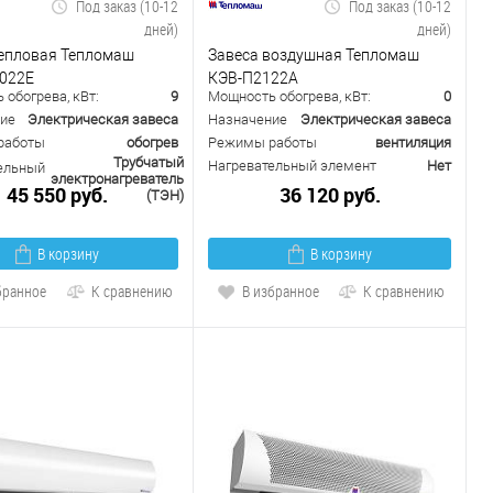
Под заказ (10-12
Под заказ (10-12
дней)
дней)
тепловая Тепломаш
Завеса воздушная Тепломаш
022Е
КЭВ-П2122А
обогрева, кВт:
9
Мощность обогрева, кВт:
0
ие
Электрическая завеса
Назначение
Электрическая завеса
работы
обогрев
Режимы работы
вентиляция
Трубчатый
Нагревательный элемент
Нет
ельный
электронагреватель
45 550 руб.
36 120 руб.
(ТЭН)
В корзину
В корзину
бранное
К сравнению
В избранное
К сравнению