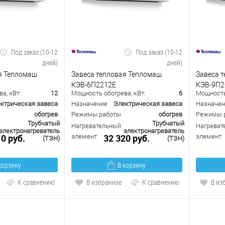
Под заказ (10-12
Под заказ (10-12
дней)
дней)
я Тепломаш
Завеса тепловая Тепломаш
Завеса 
КЭВ-6П2212Е
КЭВ-9П2
а, кВт:
12
Мощность обогрева, кВт:
6
Мощность 
ктрическая завеса
Назначение
Электрическая завеса
Назначен
обогрев
Режимы работы
обогрев
Режимы 
Трубчатый
Трубчатый
Нагревательный
Нагреват
электронагреватель
электронагреватель
10 руб.
32 320 руб.
элемент
элемент
(ТЭН)
(ТЭН)
корзину
В корзину
К сравнению
В избранное
К сравнению
В из