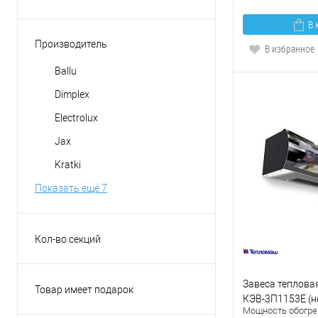
Белый
Кирпич бежевый
В 
Венге
Сланец
Производитель
В избранное
Дуб
Сланец бежевый
Ballu
Показать ещё 3
Сланец белый
Dimplex
Сланец бурый
Electrolux
Показать ещё 1
Jax
Kratki
Показать ещё 7
Кол-во секций
11
5
Завеса теплова
Товар имеет подарок
КЭВ-3П1153Е (н
7
Нет
Мощность обогрев