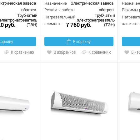
ктрическая завеса
Назначение
Электрическая завеса
Назначен
обогрев
Режимы работы
обогрев
Режимы 
Трубчатый
Трубчатый
Нагревательный
Нагреват
электронагреватель
электронагреватель
20 руб.
7 760 руб.
элемент
элемент
(ТЭН)
(ТЭН)
корзину
В корзину
К сравнению
В избранное
К сравнению
В из