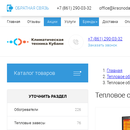
ОБРАТНАЯ СВЯЗЬ
+7 (861) 290-03-32
office@krasnodar
Главная
Отзывы
Акции
Услуги
Бренды
Доставка
Оп
+7 (861) 290-03-32
Заказать звонок
Главная
Каталог товаров
Тепловое о
Тепловое о
Тепловое 
УТОЧНИТЬ РАЗДЕЛ
Обогреватели
226
Тепловые завесы
76