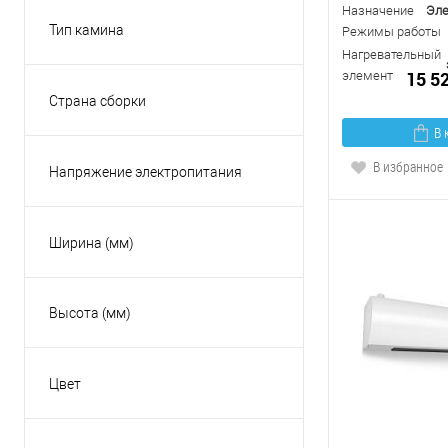
9
Назначение
Эле
Тип камина
Режимы работы
Встраиваемый камин
Нагревательный
15 5
элемент
Классические камины
Страна сборки
Линейный камин
КНР
В 
Напольные биокамины
Россия
В избранное
Напряжение электропитания
Настенный камин
220В
Показать ещё 1
380В
Ширина (мм)
Высота (мм)
Цвет
Бежевый
Белый