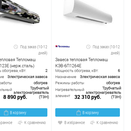
Под заказ (10-12
Под заказ (10-12
дней)
дней)
тепловая Тепломаш
Завеса тепловая Тепломаш
123Е (нерж.сталь)
КЭВ-6П1264Е
обогрева, кВт:
2
Мощность обогрева, кВт:
6
ие
Электрическая завеса
Назначение
Электрическая завеса
работы
обогрев
Режимы работы
обогрев
Трубчатый
Трубчатый
ельный
Нагревательный
электронагреватель
электронагреватель
8 890 руб.
32 310 руб.
элемент
(ТЭН)
(ТЭН)
В корзину
В корзину
бранное
К сравнению
В избранное
К сравнению