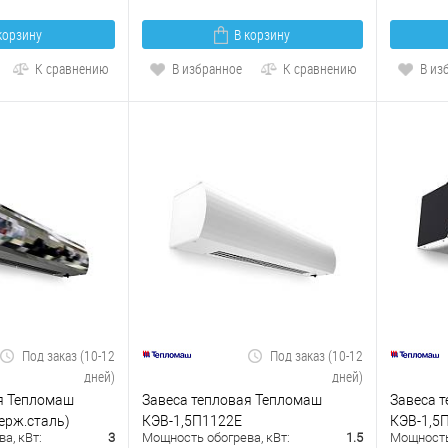
корзину
В корзину
К сравнению
В избранное
К сравнению
В из
Под заказ (10-12
Под заказ (10-12
дней)
дней)
я Тепломаш
Завеса тепловая Тепломаш
Завеса 
ерж.сталь)
КЭВ-1,5П1122Е
КЭВ-1,5П
а, кВт:
3
Мощность обогрева, кВт:
1.5
Мощность 