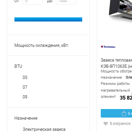
От
До
Мощность охлаждения, кВт:
Завеса теплова
КЭВ-8П1063Е (н
BTU
Мощность обогрев
05
Назначение
Эле
Режимы работы
07
Нагревательный
35 8
элемент
09
В 
Назначение
В избранное
Электрическая завеса