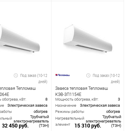
Под заказ (10-12
Под заказ (10-12
дней)
дней)
тепловая Тепломаш
Завеса тепловая Тепломаш
064Е
КЭВ-3П1154Е
обогрева, кВт:
8
Мощность обогрева, кВт:
3
ие
Электрическая завеса
Назначение
Электрическая завеса
работы
обогрев
Режимы работы
обогрев
Трубчатый
Трубчатый
ельный
Нагревательный
электронагреватель
электронагреватель
32 450 руб.
15 310 руб.
элемент
(ТЭН)
(ТЭН)