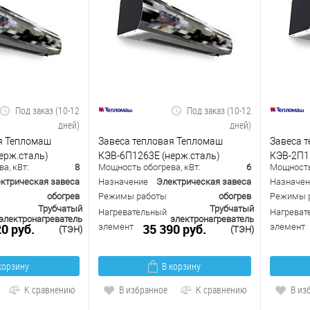
Под заказ (10-12
Под заказ (10-12
дней)
дней)
я Тепломаш
Завеса тепловая Тепломаш
Завеса 
ерж.сталь)
КЭВ-6П1263Е (нерж.сталь)
КЭВ-2П1
а, кВт:
8
Мощность обогрева, кВт:
6
Мощность 
ктрическая завеса
Назначение
Электрическая завеса
Назначен
обогрев
Режимы работы
обогрев
Режимы 
Трубчатый
Трубчатый
Нагревательный
Нагреват
электронагреватель
электронагреватель
20 руб.
35 390 руб.
элемент
элемент
(ТЭН)
(ТЭН)
корзину
В корзину
К сравнению
В избранное
К сравнению
В из