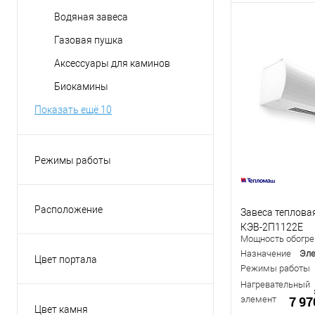
Водяная завеса
Газовая пушка
Аксессуары для каминов
Биокамины
Показать ещё 10
Режимы работы
вентиляция
обогрев
Расположение
Завеса теплова
осушение
Вертикальное
КЭВ-2П1122Е
Мощность обогрев
охлаждение
Горизонтальное
Назначение
Эле
Цвет портала
Режимы работы
Универсальное
Бежевый
Нагревательный
Беленый дуб
7 97
элемент
Цвет камня