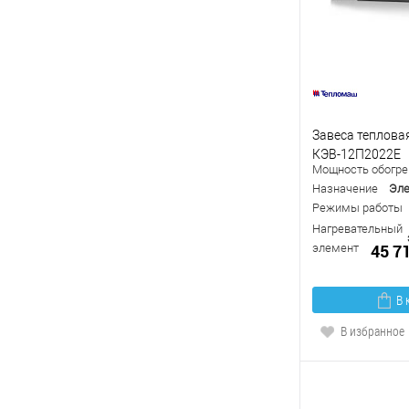
Завеса теплова
КЭВ-12П2022Е
Мощность обогрев
Назначение
Эле
Режимы работы
Нагревательный
45 7
элемент
В 
В избранное