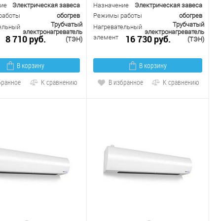
ие
Электрическая завеса
Назначение
Электрическая завеса
работы
обогрев
Режимы работы
обогрев
Трубчатый
Трубчатый
ельный
Нагревательный
электронагреватель
электронагреватель
8 710 руб.
16 730 руб.
элемент
(ТЭН)
(ТЭН)
В корзину
В корзину
бранное
К сравнению
В избранное
К сравнению