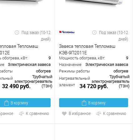
Под заказ (10-12
Под заказ (10-12
дней)
дней)
тепловая Тепломаш
Завеса тепловая Тепломаш
012Е
КЭВ-9П2011Е
обогрева, кВт:
9
Мощность обогрева, кВт:
9
ие
Электрическая завеса
Назначение
Электрическая завеса
работы
обогрев
Режимы работы
обогрев
Трубчатый
Трубчатый
ельный
Нагревательный
электронагреватель
электронагреватель
32 490 руб.
34 720 руб.
элемент
(ТЭН)
(ТЭН)
В корзину
В корзину
бранное
К сравнению
В избранное
К сравнению