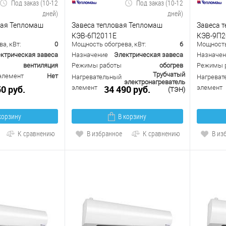
Под заказ (10-12
Под заказ (10-12
дней)
дней)
ная Тепломаш
Завеса тепловая Тепломаш
Завеса 
КЭВ-6П2011Е
КЭВ-9П2
а, кВт:
0
Мощность обогрева, кВт:
6
Мощность 
ктрическая завеса
Назначение
Электрическая завеса
Назначен
вентиляция
Режимы работы
обогрев
Режимы 
Трубчатый
элемент
Нет
Нагревательный
Нагреват
электронагреватель
50 руб.
34 490 руб.
элемент
элемент
(ТЭН)
корзину
В корзину
К сравнению
В избранное
К сравнению
В из