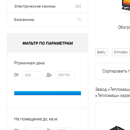
Электрические камины
265
Биокамины
71
Обогр
ФИЛЬТР ПО ПАРАМЕТРАМ
Ballu
Dimplex
Розничная цена
Сортировать п
От
До
Завод «Тепломаш»
«Тепломаш» хара
На помещение до, кв.м