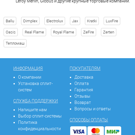
Leroy Merlin, Globus и другие крупные торговые компании.
Ballu
Dimplex
Electrolux
Jax
Kratki
LuxFire
Oasis
Real Flame
Royal Flame
ZeFire
Zerten
Тепломаш
ИНФОРМАЦИЯ
ПОКУПАТЕЛЯМ
О компании
Доставка
Установка сплит-
Оплата
систем
Гарантия
Отзывы
СЛУЖБА ПОДДЕРЖКИ
Возврат
Вопросы и ответы
Напишите нам
Выбор сплит-системы
СПОСОБЫ ОПЛАТЫ
Политика
конфиденциальности