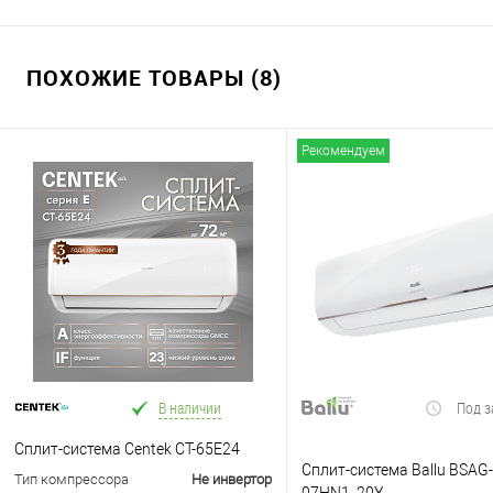
ПОХОЖИЕ ТОВАРЫ (8)
Рекомендуем
В наличии
Под з
Сплит-система Centek CT-65E24
Сплит-система Ballu BSAG-
Тип компрессора
Не инвертор
07HN1_20Y