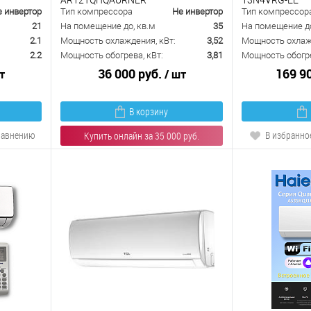
е инвертор
Тип компрессора
Не инвертор
Тип компрессор
21
На помещение до, кв.м
35
На помещение до
2.1
Мощность охлаждения, кВт:
3,52
Мощность охлажд
2.2
Мощность обогрева, кВт:
3,81
Мощность обогре
36 000 руб.
169 9
т
/ шт
В корзину
равнению
В избранно
Купить онлайн за 35 000 руб.
В избранное
К сравнению