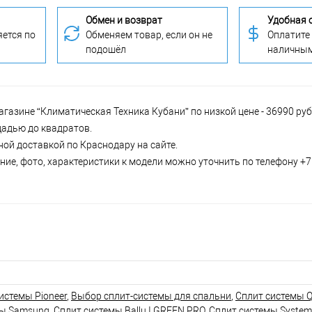
Обмен и возврат
Удобная 
ется по
Обменяем товар, если он не
Оплатите
подошёл
наличны
агазине “Климатическая Техника Кубани” по низкой цене - 36990 ру
щадью до квадратов.
ной доставкой по Краснодару на сайте.
ие, фото, характеристики к модели можно уточнить по телефону +7 
истемы Pioneer
,
Выбор сплит-системы для спальни
,
Сплит системы Q
мы Samsung
,
Сплит системы Ballu I GREEN PRO
,
Сплит системы System