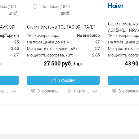
аказ (10-12
Под заказ (10-12
дней)
дней)
Сплит-система
AVK-09i
Сплит-система TCL TAC-09HRA/E1
AS35HQJ1HRA
верторный
Тип компрессора
Не инвертор
Тип компрессор
25
На помещение до, кв.м
27
На помещение до
2.65
Мощность охлаждения, кВт:
2.7
Мощность охлажд
2.7
Мощность обогрева, кВт:
2.85
Мощность обогре
27 500 руб.
43 90
т
/ шт
В корзину
равнению
В избранное
К сравнению
В избранно