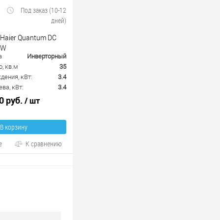
Под заказ (10-12
дней)
 Haier Quantum DC
-W
а
Инверторный
, кв.м
35
ения, кВт:
3.4
ва, кВт:
3.4
0 руб.
/ шт
В корзину
е
К сравнению