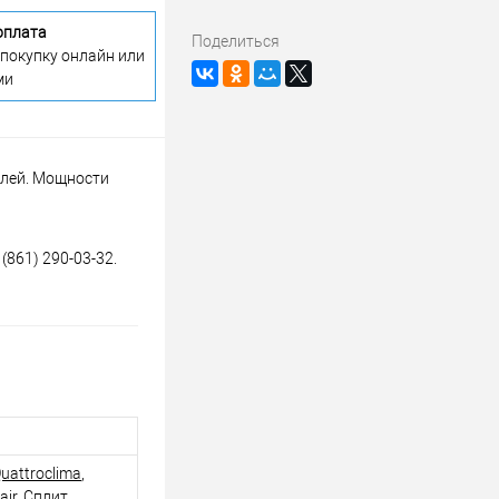
оплата
Поделиться
 покупку онлайн или
ми
блей. Мощности
(861) 290-03-32.
uattroclima
,
air
,
Сплит