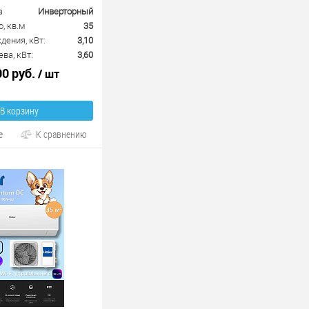
а
Инверторный
, кв.м
35
ения, кВт:
3,10
ва, кВт:
3,60
00 руб.
/ шт
В корзину
е
К сравнению