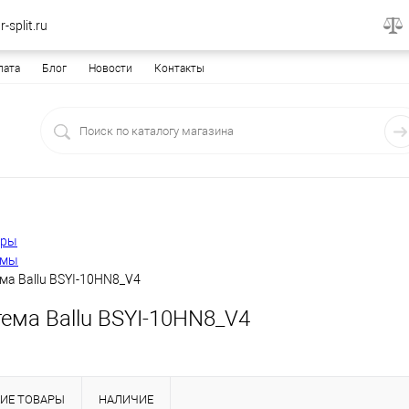
-split.ru
лата
Блог
Новости
Контакты
еры
емы
ма Ballu BSYI-10HN8_V4
ема Ballu BSYI-10HN8_V4
ИЕ ТОВАРЫ
НАЛИЧИЕ