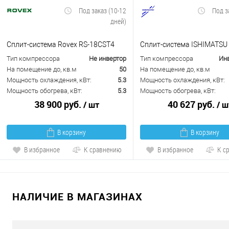
Под заказ (10-12
Под з
дней)
Сплит-система Rovex RS-18CST4
Сплит-система ISHIMATSU 
Тип компрессора
Не инвертор
Тип компрессора
Ин
На помещение до, кв.м
50
На помещение до, кв.м
Мощность охлаждения, кВт:
5.3
Мощность охлаждения, кВт:
Мощность обогрева, кВт:
5.3
Мощность обогрева, кВт:
38 900 руб.
40 627 руб.
/ шт
/ ш
В корзину
В корзину
В избранное
К сравнению
В избранное
К с
НАЛИЧИЕ В МАГАЗИНАХ