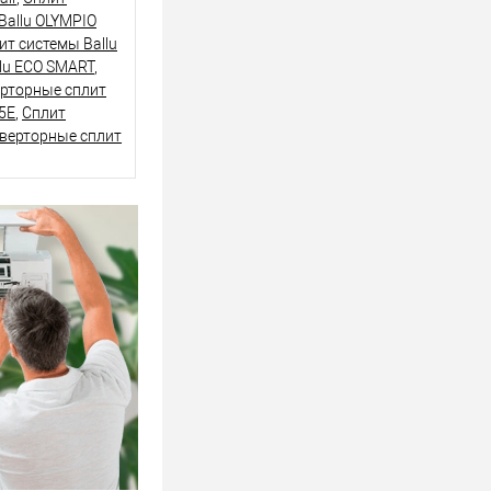
Ballu OLYMPIO
т системы Ballu
lu ECO SMART
,
рторные сплит
5E
,
Сплит
верторные сплит