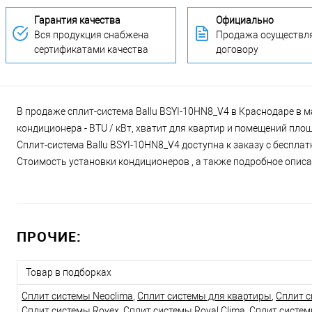
Гарантия качества
Официально
Вся продукция снабжена
Продажа осуществля
сертификатами качества
договору
В продаже сплит-система Ballu BSYI-10HN8_V4 в Краснодаре в м
кондиционера - BTU / кВт, хватит для квартир и помещений пло
Сплит-система Ballu BSYI-10HN8_V4 доступна к заказу с бесплат
Стоимость установки кондиционеров , а также подробное описан
ПРОЧИЕ:
Товар в подборках
Сплит системы Neoclima
,
Сплит системы для квартиры
,
Сплит с
Сплит системы Rovex
,
Сплит системы Royal Clima
,
Сплит систе