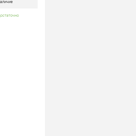
аличие
достаточно