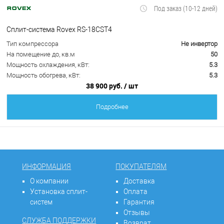
Под заказ (10-12 дней)
Сплит-система Rovex RS-18CST4
Тип компрессора
Не инвертор
На помещение до, кв.м
50
Мощность охлаждения, кВт:
5.3
Мощность обогрева, кВт:
5.3
38 900 руб.
/ шт
Подробнее
ИНФОРМАЦИЯ
ПОКУПАТЕЛЯМ
О компании
Доставка
Установка сплит-
Оплата
систем
Гарантия
Отзывы
СЛУЖБА ПОДДЕРЖКИ
Возврат