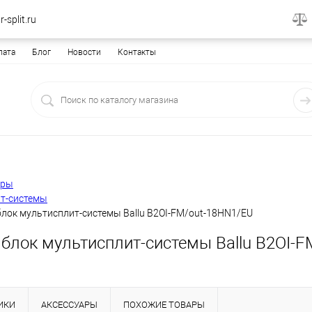
-split.ru
лата
Блог
Новости
Контакты
еры
т-системы
лок мультисплит-системы Ballu B2OI-FM/out-18HN1/EU
блок мультисплит-системы Ballu B2OI-
ИКИ
АКСЕССУАРЫ
ПОХОЖИЕ ТОВАРЫ