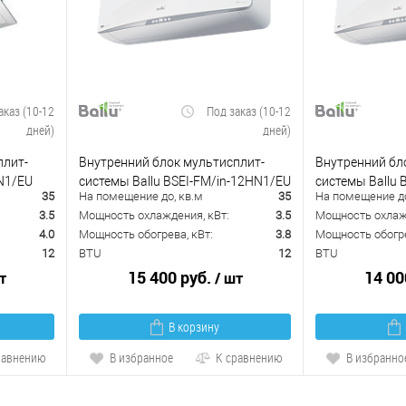
аказ (10-12
Под заказ (10-12
дней)
дней)
плит-
Внутренний блок мультисплит-
Внутренний бл
N1/EU
системы Ballu BSEI-FM/in-12HN1/EU
системы Ballu 
35
На помещение до, кв.м
35
На помещение до
3.5
Мощность охлаждения, кВт:
3.5
Мощность охлажд
4.0
Мощность обогрева, кВт:
3.8
Мощность обогре
12
BTU
12
BTU
15 400 руб.
14 00
т
/ шт
В корзину
равнению
В избранное
К сравнению
В избранно