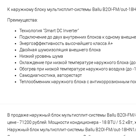
К наружному блоку мультисплит-системы Ballu B2OI-FM/out-18
Преимущества:
Технология "Smart DC Inverter"
Подключение до двух внутренних блоков к одному внешн
Энергоэффективность высочайшего класса А+
Двойная шумоизоляция внешнего блока
Низкий уровень шума
Охлаждение при низкой температуре наружного блока (до 
Обогрев при низкой температуре наружного воздуха (до -1
Самодиагностика, авторестарт
Теплообменник наружного блока с антикоррозионным п
В продаже наружный блок мультисплит-системы Ballu B2OI-FM/
цене - 71200 рублей. Мощности кондиционера - 18 BTU / 5.2 кВт
Наружный блок мультисплит-системы Ballu B2OI-FM/out-18HN1/E