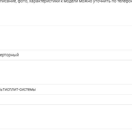
писание, фото, характеристики к модели можно уточнить по телефону
ерторный
ьтисплит-системы