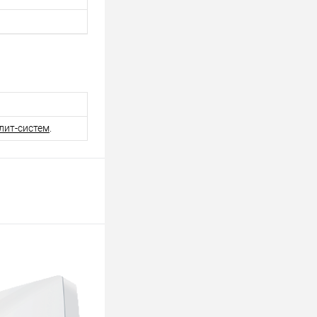
лит-систем
.