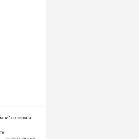
ани” по низкой
те.