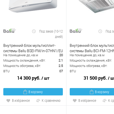
Под заказ (10-12
Под з
дней)
Внутренний блок мультисплит-
Внутренний блок мультис
системы Ballu BSEI-FM/in-07HN1/EU
системы Ballu BCI-FM-12H
На помещение до, кв.м
20
На помещение до, кв.м
Мощность охлаждения, кВт:
2.1
Мощность охлаждения, кВт:
Мощность обогрева, кВт:
2.5
Мощность обогрева, кВт:
BTU
07
BTU
14 300 руб.
31 500 руб.
/ шт
/ ш
В корзину
В корзину
В избранное
К сравнению
В избранное
К с