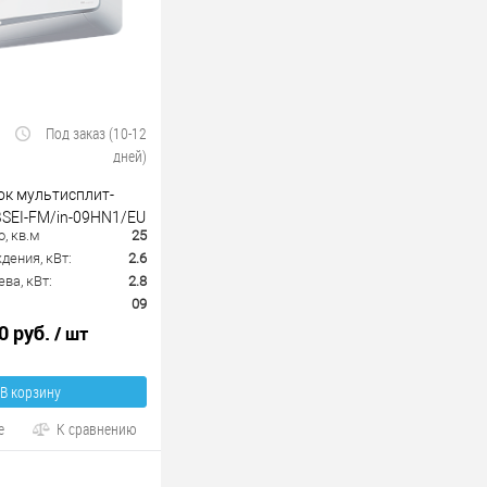
Под заказ (10-12
дней)
ок мультисплит-
BSEI-FM/in-09HN1/EU
, кв.м
25
ения, кВт:
2.6
ва, кВт:
2.8
09
0 руб.
/ шт
В корзину
е
К сравнению