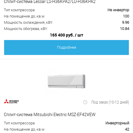
Сплит-система Lessar LS-H36KPA2/LU-H36KPA2
Тип компрессора
Не инвертор
На помещение до, кв.м
100
Мощность охлаждения, кВт:
9.96
Мощность обогрева, кВт:
10.84
165 400 руб.
/ шт
Подробнее
Под заказ (10-12 дней)
Сплит-система Mitsubishi Electric MSZ-EF42VEW
Тип компрессора
Инверторный
На помещение до, кв.м
42